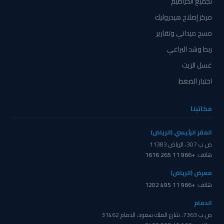
تجميع الخراطيم
مركز إصلاح هيدروليك
مسح ميداني وتقارير
ربط وشد البراغي
غسل الزيت
اختبار الضغط
مكاتبنا
المقر الرئيسي (الرياض)
ص.ب 307، الرياض 11383
هاتف:
+966 11 265 1616
معرض (الرياض)
هاتف:
+966 11 495 1202
الدمام
ص.ب 7363، شارع الملك سعود، الدمام 31462