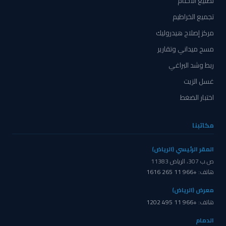
تصنيع الأختام
تجميع الخراطيم
مركز إصلاح هيدروليك
مسح ميداني وتقارير
ربط وشد البراغي
غسل الزيت
اختبار الضغط
مكاتبنا
المقر الرئيسي (الرياض)
ص.ب 307، الرياض 11383
هاتف:
+966 11 265 1616
معرض (الرياض)
هاتف:
+966 11 495 1202
الدمام