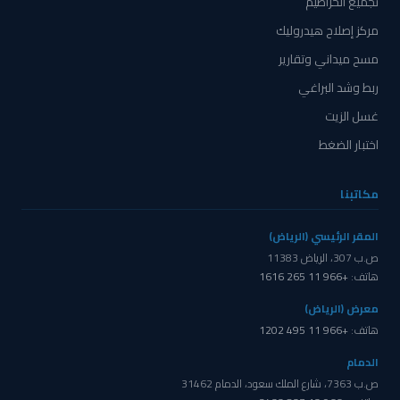
تجميع الخراطيم
مركز إصلاح هيدروليك
مسح ميداني وتقارير
ربط وشد البراغي
غسل الزيت
اختبار الضغط
مكاتبنا
المقر الرئيسي (الرياض)
ص.ب 307، الرياض 11383
هاتف:
+966 11 265 1616
معرض (الرياض)
هاتف:
+966 11 495 1202
الدمام
ص.ب 7363، شارع الملك سعود، الدمام 31462